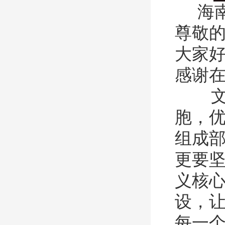
海
尊敬
大家
感谢
文化
胞，
组成
更要
义核
设，
每一