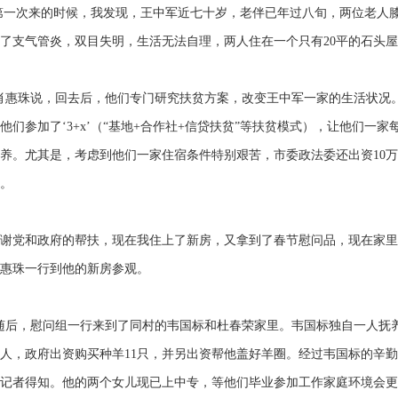
一次来的时候，我发现，王中军近七十岁，老伴已年过八旬，两位老人膝
了支气管炎，双目失明，生活无法自理，两人住在一个只有20平的石头
珠说，回去后，他们专门研究扶贫方案，改变王中军一家的生活状况。针
他们参加了‘3+x’（“基地+合作社+信贷扶贫”等扶贫模式），让他们一家
养。尤其是，考虑到他们一家住宿条件特别艰苦，市委政法委还出资10
。
谢党和政府的帮扶，现在我住上了新房，又拿到了春节慰问品，现在家里
惠珠一行到他的新房参观。
后，慰问组一行来到了同村的韦国标和杜春荣家里。韦国标独自一人抚养
人，政府出资购买种羊11只，并另出资帮他盖好羊圈。经过韦国标的辛勤
记者得知。他的两个女儿现已上中专，等他们毕业参加工作家庭环境会更