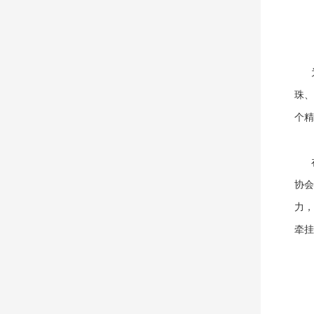
为深
珠、
个精
在
协会
力，
牵挂