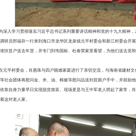
入学习贯彻落实习近平总书记系列重要讲话精神和党的十九大精神，201
调研员邢福存一行来到海口市龙华区龙泉镇元平村委会和新江村委会开展
准扶贫户送去年货，并专门到韦国标、杜春荣家里看望，为他们送去党和
元平村委会，肖惠珠与四户困难家庭进行了亲切交流，与海南省建材文化
等社会团体将慰问金、米、油、棉被等慰问品送到贫困户手中，并鼓励他
依靠自身力量早日实现脱贫致富。现场更是与王中军老人唠起了家常，肖
着这对老人家。