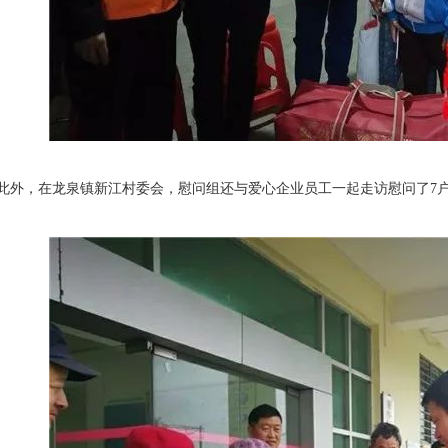
外，在龙泉镇新江村委会，慰问组还与爱心企业员工一起走访慰问了7户