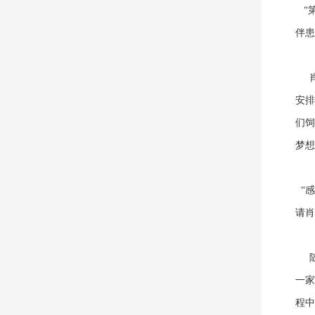
“第
伴患
肖惠
安排
们饲
梦想
“感
请肖
随
一家
程中